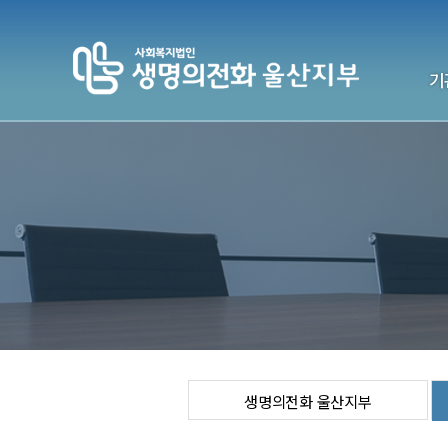
기
생명의전
기
전국센터
연락처
생명의전화 울산지부