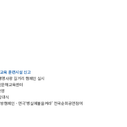
교육 훈련시설 신고
한 생명사랑 길거리 캠페인 실시
 성인문해교육센터
운영
 발대식
살예방캠페인 - 연극‘병실에불을켜라’ 전국순회공연참여