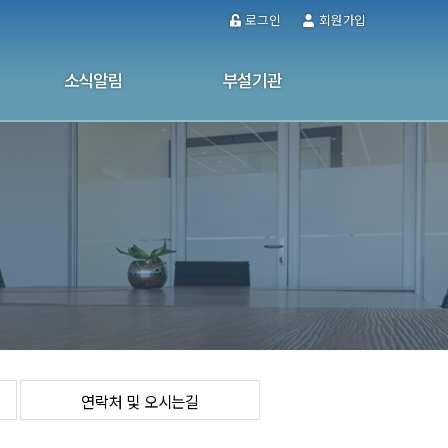
로그인
회원가입
소식알림
부설기관
공지사항
울산남구가정폭력·성폭력통합상담소
사업소식
성인문해교육센터
사진자료실
사이버 상담
소식지
연락처 및 오시는길