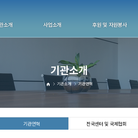
관소개
사업소개
후원 및 자원봉사
화 울산지부
상담사업
후원 안내
관연혁
자살예방사업
자원봉사안내
기관소개
 및 국제협회
교육사업
후원 신청하기
 및 오시는길
교육 신청하기
자원봉사 신청하기
기관소개
기관연혁
전화상담자원봉사
기관연혁
전국센터 및 국제협회