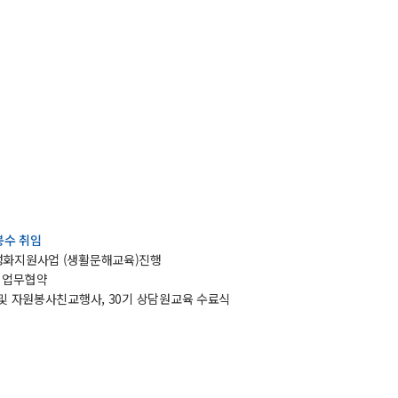
봉수 취임
 활성화지원사업 (생활문해교육)진행
단 업무협약
념식 및 자원봉사친교행사, 30기 상담원교육 수료식