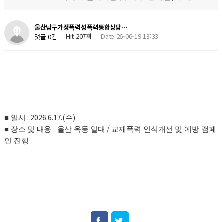
울산남구가정폭력성폭력통합상담…
Hit 207회
Date 26-06-19 13:33
댓글 0건
: 2026.6.17.(
)
■
일시
수
:
/
■
장소 및 내용
울산 옥동 일대
교제폭력 인식개선 및 예방 캠페
인 진행