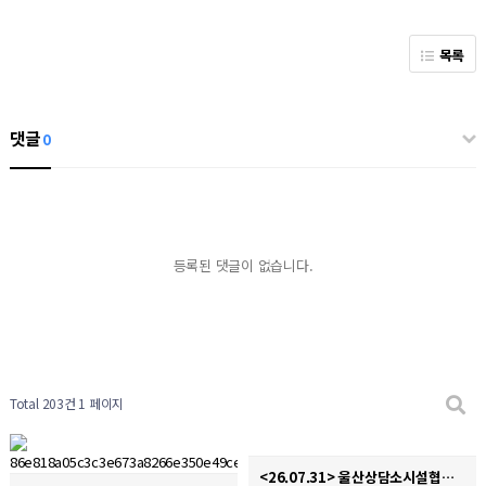
목록
댓글
0
등록된 댓글이 없습니다.
Total 203건
1 페이지
<26.07.31> 울산상담소시설협의회 디지털성폭력 및 불법촬영 경찰합동캠페인