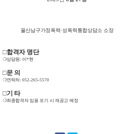
울산남구가정폭력
·
성폭력통합상담소 소장
□
합격자 명단
❍
상담원
: 이*현
□
문 의
❍
연락처
: 052-265-5570
□
기 타
❍
최종합격자 임용 포기 시 재공고 예정