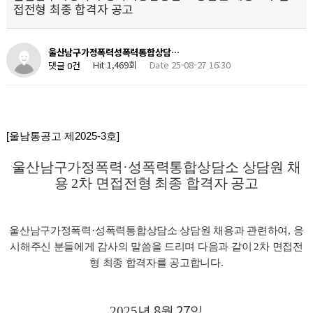
접전형 최종 합격자 공고
울산남구가정폭력성폭력통합상담…
Hit 1,469회
Date 25-08-27 16:30
댓글 0건
[
울남통공고 제
2025-3
호
]
울산남구가정폭력
·
성폭력통합상담소 상담원 채
용
2
차 면접전형 최종 합격자 공고
울산남구가정폭력
·
성폭력통합상담소 상담원 채용과 관련하여
,
응
시해주신 분들에게 감사의 말씀을 드리며 다음과 같이
2
차 면접전
형 최종 합격자를 공고합니다
.
8
27
2025
년
월
일