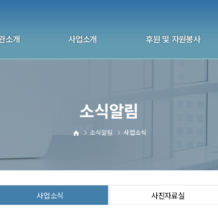
관소개
사업소개
후원 및 자원봉사
화 울산지부
상담사업
후원 안내
관연혁
자살예방사업
자원봉사안내
소식알림
 및 국제협회
교육사업
후원 신청하기
 및 오시는길
교육 신청하기
자원봉사 신청하기
소식알림
사업소식
전화상담자원봉사
사업소식
사진자료실