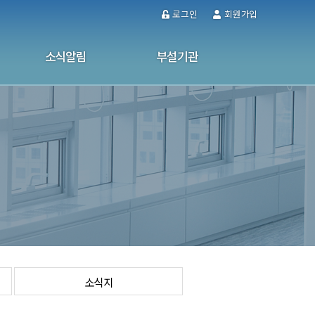
로그인
회원가입
소식알림
부설기관
공지사항
울산남구가정폭력·성폭력통합상담소
사업소식
성인문해교육센터
사진자료실
사이버 상담
소식지
소식지