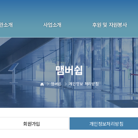
관소개
사업소개
후원 및 자원봉사
화 울산지부
상담사업
후원 안내
관연혁
자살예방사업
자원봉사안내
맴버쉽
 및 국제협회
교육사업
후원 신청하기
 및 오시는길
교육 신청하기
자원봉사 신청하기
맴버쉽
개인정보 처리방침
전화상담자원봉사
회원가입
개인정보처리방침