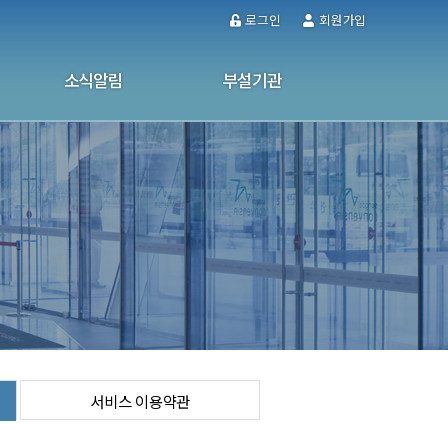
로그인
회원가입
소식알림
부설기관
공지사항
울산남구가정폭력·성폭력통합상담소
사업소식
성인문해교육센터
사진자료실
사이버 상담
소식지
서비스 이용약관