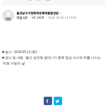
울산남구가정폭력성폭력통합상담…
Hit 241회
Date 26-05-12 14:54
댓글 0건
: 2026.05.12.(
)
■
일시
화
:
/
■
장소 및 내용
울산 성안동 일대
다 함께 점심 식사와 차를 나누는
'
직원 사랑의 날'