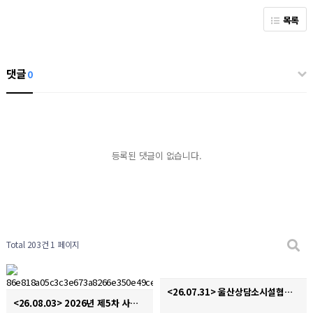
목록
댓글
0
등록된 댓글이 없습니다.
Total 203건
1 페이지
<26.07.31> 울산상담소시설협의회 디지털성폭력 및 불법촬영 경찰합동캠페인
<26.08.03> 2026년 제5차 사회복지현장실습 종결식