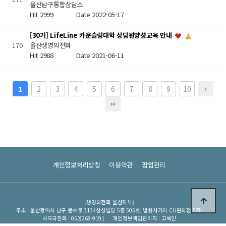
울산남구통합상담소
Hit 2999
Date 2022-05-17
[30기] LifeLine 카운슬링대학 상담원양성교육 안내
울산생명의전화
170
Hit 2988
Date 2021-06-11
2
3
4
5
6
7
8
9
10
1
개인정보처리방침
이용약관
팝업관리
[생명의전화 울산지부]
주소 : 울산광역시 남구 문수로 313 (삼성빌딩 5층 505호, 법원사거리 CU편의점 5층)
사무국전화 : 052)269-9191
개인정보책임관리자 : 고혜인