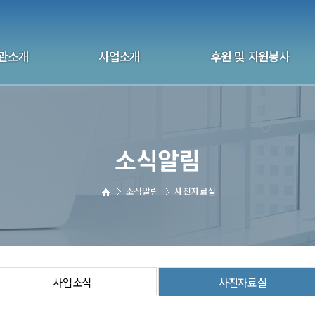
관소개
사업소개
후원 및 자원봉사
화 울산지부
상담사업
후원 안내
관연혁
자살예방사업
자원봉사안내
소식알림
 및 국제협회
교육사업
후원 신청하기
 및 오시는길
교육 신청하기
자원봉사 신청하기
소식알림
사진자료실
전화상담자원봉사
사업소식
사진자료실