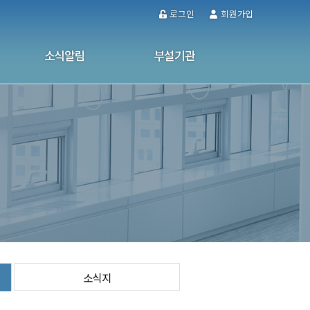
로그인
회원가입
소식알림
부설기관
공지사항
울산남구가정폭력·성폭력통합상담소
사업소식
성인문해교육센터
사진자료실
사이버 상담
소식지
소식지