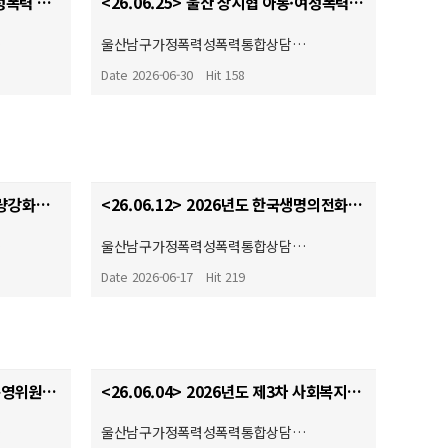
<26.06.29> 2026년 상반기 여성폭력 예방 및 홍보 캠페인
<26.06.25> 울산 상시협 아동·여성폭력예방캠페인
…
울산남구가정폭력성폭력통합상담…
Date 2026-06-30
Hit 158
<26.06.15> 중독질환실무자 역량강화교육
<26.06.12> 2026년도 한국생명의전화연맹 정기총회
…
울산남구가정폭력성폭력통합상담…
Date 2026-06-17
Hit 219
<26.06.04> 2026년도 제2차 운영위원회
<26.06.04> 2026년도 제3차 사회복지현장실습 종결식
…
울산남구가정폭력성폭력통합상담…