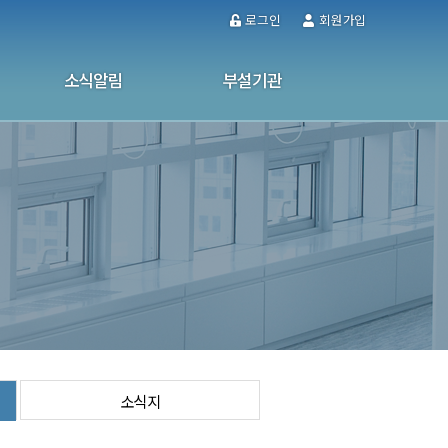
로그인
회원가입
소식알림
부설기관
공지사항
울산남구가정폭력·성폭력통합상담소
사업소식
성인문해교육센터
사진자료실
사이버 상담
소식지
소식지