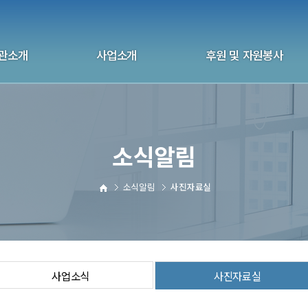
관소개
사업소개
후원 및 자원봉사
화 울산지부
상담사업
후원 안내
관연혁
자살예방사업
자원봉사안내
소식알림
 및 국제협회
교육사업
후원 신청하기
 및 오시는길
교육 신청하기
자원봉사 신청하기
소식알림
사진자료실
전화상담자원봉사
사업소식
사진자료실