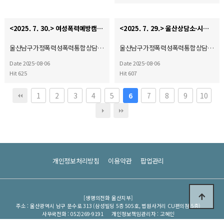
<2025. 7. 30.> 여성폭력예방캠페인(자체)♥
<2025. 7. 29.> 울산상담소·시설협의회 여성폭력예방캠페인♥
울산남구가정폭력성폭력통합상담…
울산남구가정폭력성폭력통합상담…
Date 2025-08-06
Date 2025-08-06
Hit 625
Hit 607
1
2
3
4
5
7
8
9
10
6
개인정보처리방침
이용약관
팝업관리
[생명의전화 울산지부]
주소 : 울산광역시 남구 문수로 313 (삼성빌딩 5층 505호, 법원사거리 CU편의점 5층)
사무국전화 : 052)269-9191
개인정보책임관리자 : 고혜인
이메일 : uslifeline91@hanmail.net