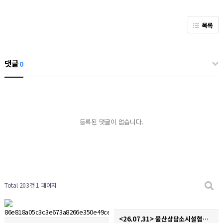
목록
댓글
0
등록된 댓글이 없습니다.
Total 203건
1 페이지
<26.07.31> 울산상담소시설협의회 디지털성폭력 및 불법촬영 경찰합동캠페인