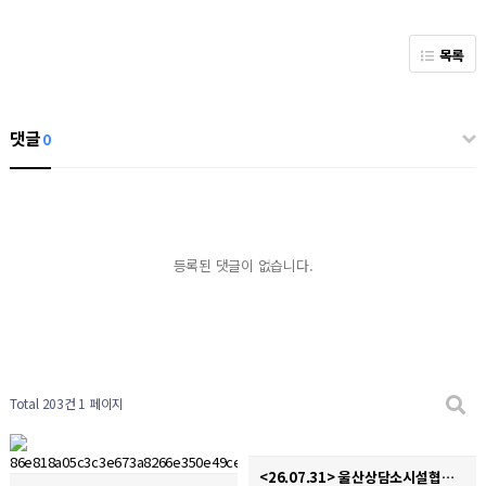
목록
댓글
0
등록된 댓글이 없습니다.
Total 203건
1 페이지
<26.07.31> 울산상담소시설협의회 디지털성폭력 및 불법촬영 경찰합동캠페인