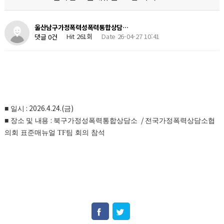
울산남구가정폭력성폭력통합상담…
Hit 261회
Date 26-04-27 10:41
댓글 0건
: 2026.4.24.(
)
■
일시
금
:
/
■
장소 및 내용
북구가정성폭력통합상담소
전국가정폭력상담소협
의회 표준매뉴얼 TF팀 회의 참석