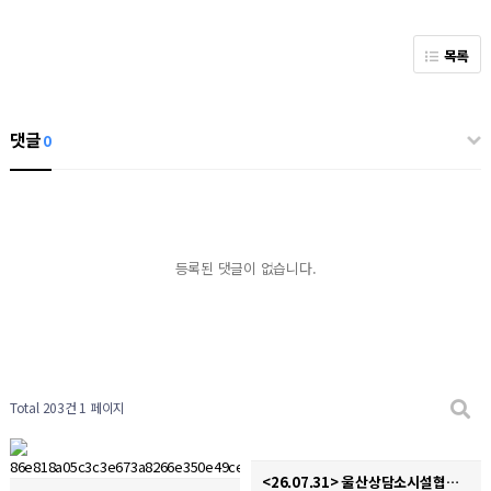
목록
댓글
0
등록된 댓글이 없습니다.
Total 203건
1 페이지
<26.07.31> 울산상담소시설협의회 디지털성폭력 및 불법촬영 경찰합동캠페인