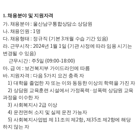
1. 채용분야 및 지원자격
.
:
가
채용분야
울산남구통합상담소 상담원
.
: 1
나
채용인원
명
.
:
(
3
)
다
채용형태
정규직
기본
개월 수습 기간 있음
.
: 2024
1
1
(
라
근무시작
년
월
일
기관 사정에 따라 임용 시기는
)
변경될 수 있음
:
5
(09:00-18:00)
근무시간
주
일
.
:
마
급 여
보건복지부 가이드라인에 따름
.
:
5
바
지원자격
다음
가지 요건 충족 자
1)
대학을 졸업한 자 또는 이와 동등한 이상의 학력을 가진 자
2)
·
상담원 교육훈련 시설에서 가정폭력
성폭력 상담원 교육
과정을 이수한 자
3)
2
사회복지사
급 이상
4)
운전면허 소지 및 실제 운전 가능자
5)
11
2
,
35
2
사회복지사업법 제
조의 제
항
제
조 제
항에 해당
하지 않는 자