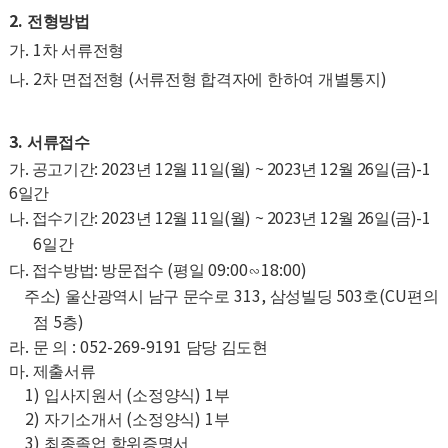
2.
전형방법
. 1
가
차 서류전형
. 2
(
)
나
차 면접전형
서류전형 합격자에 한하여 개별통지
3.
서류접수
.
: 2023
12
11
(
) ~ 2023
12
26
(
)-1
가
공고기간
년
월
일
월
년
월
일
금
6
일간
.
: 2023
12
11
(
) ~ 2023
12
26
(
)-1
나
접수기간
년
월
일
월
년
월
일
금
6
일간
.
:
(
09:00
18:00)
다
접수방법
방문접수
평일
∽
)
313,
503
(CU
주소
울산광역시 남구 문수로
삼성빌딩
호
편의
5
)
점
층
.
: 052-269-9191
라
문 의
담당 김도현
.
마
제출서류
1)
(
) 1
입사지원서
소정양식
부
2)
(
) 1
자기소개서
소정양식
부
3)
최종졸업 학위증명서