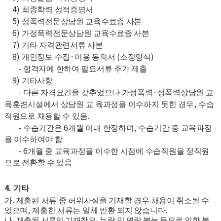
4)
최종학력 성적증명서
5)
성폭력전문상담원 교육수료증 사본
6)
가정폭력전문상담원 교육수료증 사본
7)
기타 자격관련서류 사본
8)
·
(
)
개인정보 수집
이용 동의서
소정양식
-
합격자에 한하여 필요서류 추가 제출
9)
기타사항
-
·
다른 자격요건을 갖추었으나 가정폭력
성폭력상담원 교
,
육훈련시설에서 상담원 교 육과정을 이수하지 못한 경우
수습
.
직원으로 채용할 수 있음
-
6
,
수습기간은
개월 이내 한정하며
수습기간 중 교육과정
을 이수하여야 함
- 6
개월 중 교육과정을 이수한 시점에 수습직원을 정직원
으로 전환할 수 있음
4.
기타
.
가
제출된 서류 중 허위사실을 기재할 경우 채용이 취소될 수
,
.
있으며
제출한 서류는 일체 반환 되지 않습니다
.
,
나
제출된 서류의 기재착오
누락 및 연락 불능 등으로 인한 불